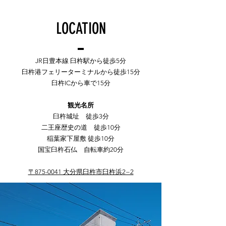
LOCATION
JR日豊本線 臼杵駅から徒歩5分
臼杵港フェリーターミナルから徒歩15分
臼杵ICから車で15分
観光名所
臼杵城址 徒歩3分
二王座歴史の道 徒歩10分
稲葉家下屋敷 徒歩10分
​国宝臼杵石仏 自転車約20分
〒875-0041 大分県臼杵市臼杵浜2−2