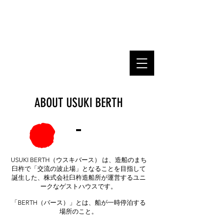
USUKI BERTH
​交流の波止場 ウスキバース
produced by Usuki Shipyard
ABOUT USUKI BERTH
USUKI BERTH（ウスキバース） は、造船のまち
臼杵で「交流の波止場」となることを目指して
誕生した、株式会社臼杵造船所が運営するユニ
ークなゲストハウスです。
「BERTH（バース）」とは、船が一時停泊する
場所のこと。